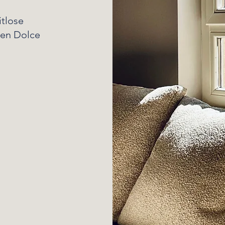
itlose
hen Dolce